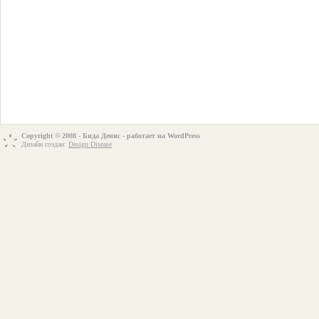
Copyright © 2008 - Бида Денис - работает на
WordPress
Дизайн создан:
Design Disease