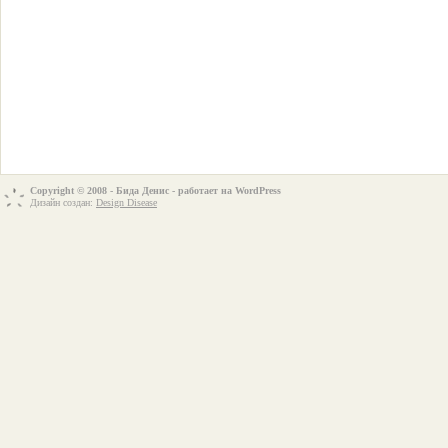
Copyright © 2008 - Бида Денис - работает на
WordPress
Дизайн создан:
Design Disease